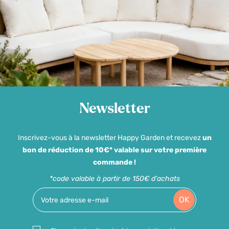
Newsletter
Inscrivez-vous à la newsletter Happy Garden et recevez
un
bon de réduction de 10€* valable sur votre première
commande !
*code valable à partir de 150€ d'achats
OK