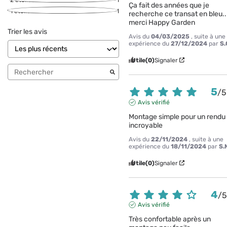
2
étoiles
1
Ça fait des années que je 
1
étoile
1
recherche ce transat en bleu.. 
merci Happy Garden
Trier les avis
Avis du
04/03/2025
, suite à une
expérience du
27/12/2024
par
S.
Utile
(0)
Signaler
5
/
5
Avis vérifié
Montage simple pour un rendu 
incroyable
Avis du
22/11/2024
, suite à une
expérience du
18/11/2024
par
S.
Utile
(0)
Signaler
4
/
Avis vérifié
Très confortable après un 