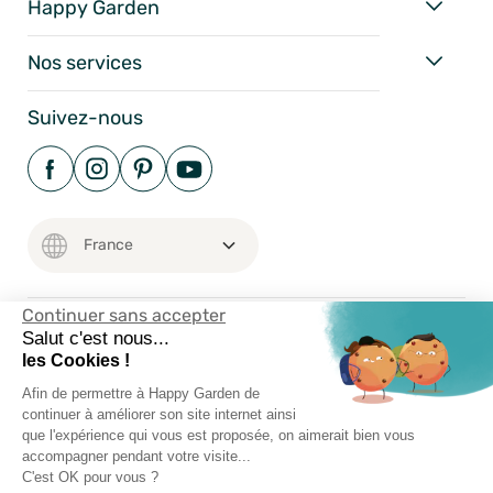
Happy Garden
Nos services
Suivez-nous
Continuer sans accepter
Salut c'est nous...
Mentions Légales
les Cookies !
Conditions Générales
Afin de permettre à Happy Garden de
Vie Privée
continuer à améliorer son site internet ainsi
que l'expérience qui vous est proposée, on aimerait bien vous
Happy-Garden.fr - Allstore SAS Copyright 2024
accompagner pendant votre visite...
C'est OK pour vous ?