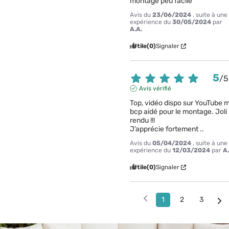
montage peu facile
Avis du
23/06/2024
, suite à une
expérience du
30/05/2024
par
A.A.
Utile
(0)
Signaler
5
/
5
Avis vérifié
Top, vidéo dispo sur YouTube m’
bcp aidé pour le montage. Joli 
rendu !!!

J’apprécie fortement ..
Avis du
05/04/2024
, suite à une
expérience du
12/03/2024
par
A
Utile
(0)
Signaler
1
2
3