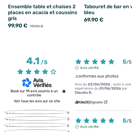
Ensemble table et chaises 2
Tabouret de bar en 
places en acacia et coussins
bleu
gris
69,90 €
99,90 €
119,90 €
4.1
5
/
5
/
5
Avis vérifié
.conformes aux photos
Avis du
23/06/2026
, suite à une
expérience du
01/06/2026
par
Basé sur
11
avis soumis à un
Claudia R.
contrôle
Voir tous les avis sur ce site
Utile
(0)
Signaler
5
étoiles
6
5
4
étoiles
3
/
5
3
étoiles
0
Avis vérifié