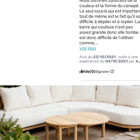
Nous sommes satisfaits de la 
couleur et la forme du canapé. 
Le seul soucis qui est important
tout de même est le fait qu'il soi
difficile à déplier et à replier. La
barre qui coulisse n'est pas 
assez grande donc elle tombe. I
est donc difficile de l'utiliser 
comme
...
voir plus
Avis du
23/10/2021
, suite à une
expérience du
04/10/2021
par
A.
Utile
(0)
Signaler