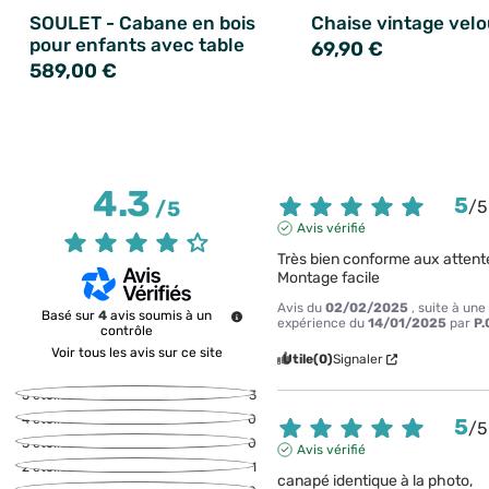
SOULET - Cabane en bois
Chaise vintage velo
pour enfants avec table
69,90 €
589,00 €
4.3
5
/
5
/
5
Avis vérifié
Très bien conforme aux attente
Montage facile
Avis du
02/02/2025
, suite à une
Basé sur
4
avis soumis à un
expérience du
14/01/2025
par
P.
contrôle
Voir tous les avis sur ce site
Utile
(0)
Signaler
5
étoiles
3
4
étoiles
0
5
/
5
3
étoiles
0
Avis vérifié
2
étoiles
1
canapé identique à la photo, 