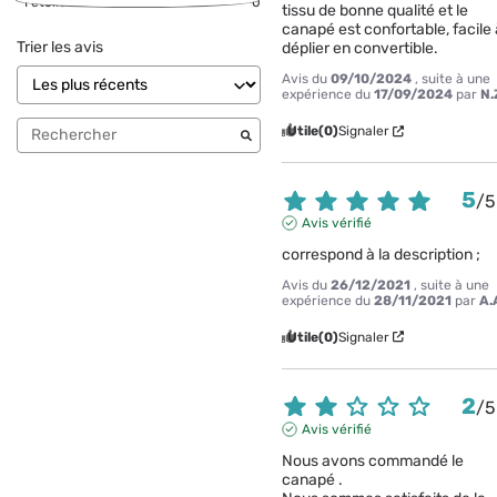
1
étoile
0
tissu de bonne qualité et le 
canapé est confortable, facile 
Trier les avis
déplier en convertible.
Avis du
09/10/2024
, suite à une
expérience du
17/09/2024
par
N.
Utile
(0)
Signaler
5
/
5
Avis vérifié
correspond à la description ;
Avis du
26/12/2021
, suite à une
expérience du
28/11/2021
par
A.
Utile
(0)
Signaler
2
/
5
Avis vérifié
Nous avons commandé le 
canapé . 
