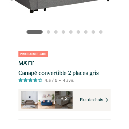
PRIX CASSES -50€
MATT
Canapé convertible 2 places gris
4.3
/
5
-
4
avis
+ 2
Plus de choix