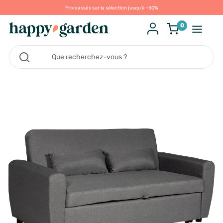
Prix cassés sur la sélection jusqu'à -50%
0