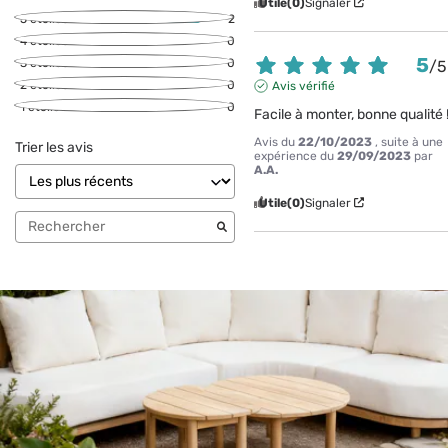
Utile
(0)
Signaler
5
étoiles
2
4
étoiles
0
5
3
étoiles
0
/
5
2
étoiles
0
Avis vérifié
1
étoile
0
Facile à monter, bonne qualité 
Avis du
22/10/2023
, suite à une
Trier les avis
expérience du
29/09/2023
par
A.A.
Utile
(0)
Signaler