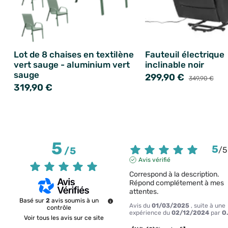
Lot de 8 chaises en textilène
Fauteuil électrique
vert sauge - aluminium vert
inclinable noir
sauge
299,90 €
349,90 €
319,90 €
5
5
/
5
/
5
Avis vérifié
Correspond à la description. 
Répond complétement à mes 
attentes.
Basé sur
2
avis soumis à un
Avis du
01/03/2025
, suite à une
contrôle
expérience du
02/12/2024
par
O.
Voir tous les avis sur ce site