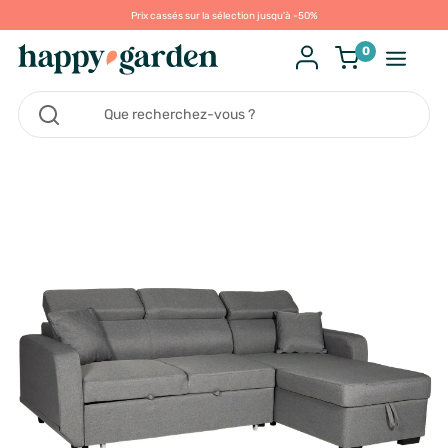
Prix cassés sur la sélection jusqu'à -50%
0