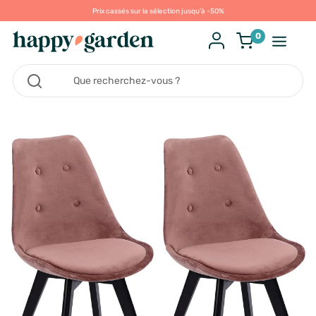
Prix cassés sur la sélection jusqu'à -50%
0