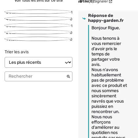
Voir tous les avis sur ce site
Utile
(0)
Signaler
5
étoiles
1
Réponse de
4
étoiles
0
happy-garden.fr
3
étoiles
1
Bonjour Rigue,

2
étoiles
0
Nous tenons à 
1
étoile
0
vous remercier 
d'avoir pris le 
Trier les avis
temps de 
partager votre 
avis.

Nous n'avons 
habituellement 
pas de problème 
avec ce produit et 
nous sommes 
sincèrement 
navrés que vous 
puissiez en 
rencontrer un. 

Nous nous 
efforçons 
d'améliorer au 
quotidien nos 
produits car nous 