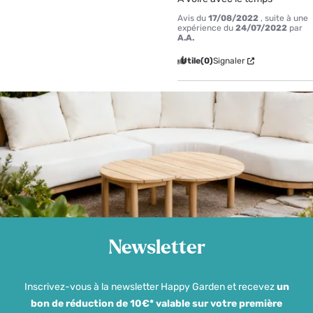
Avis du
17/08/2022
, suite à une
expérience du
24/07/2022
par
A.A.
Utile
(0)
Signaler
Newsletter
Inscrivez-vous à la newsletter Happy Garden et recevez
un
bon de réduction de 10€* valable sur votre première