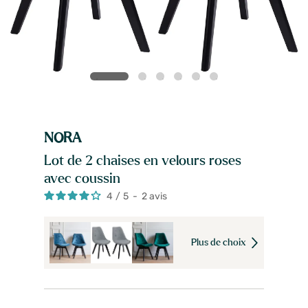
NORA
Lot de 2 chaises en velours roses
avec coussin
4
/
5
-
2
avis
Plus de choix