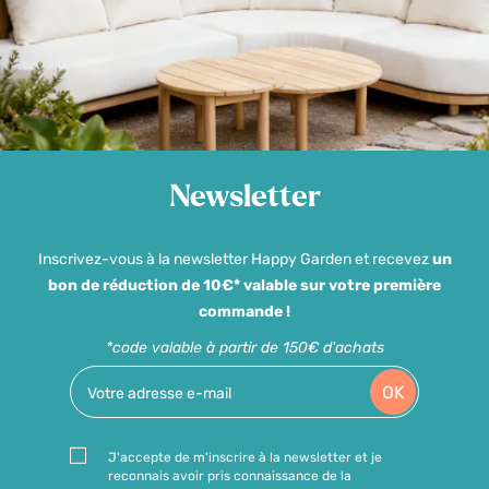
Newsletter
Inscrivez-vous à la newsletter Happy Garden et recevez
un
bon de réduction de 10€* valable sur votre première
commande !
*code valable à partir de 150€ d'achats
OK
J'accepte de m'inscrire à la newsletter et je
reconnais avoir pris connaissance de la