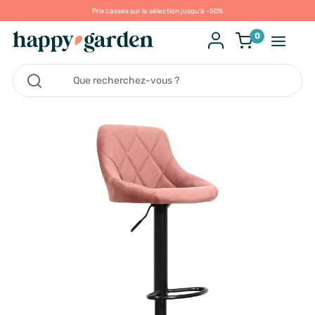
Prix cassés sur la sélection jusqu'à -50%
0