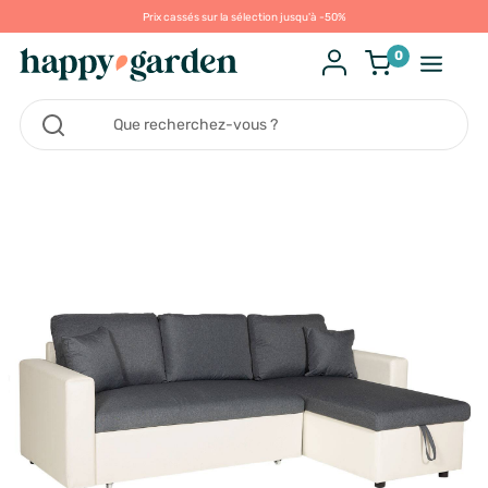
Prix cassés sur la sélection jusqu'à -50%
0