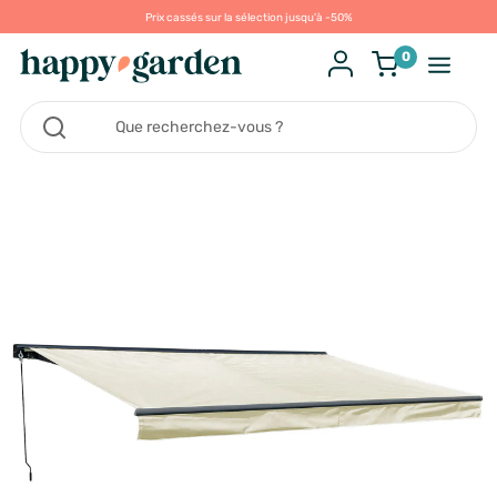
Prix cassés sur la sélection jusqu'à -50%
0