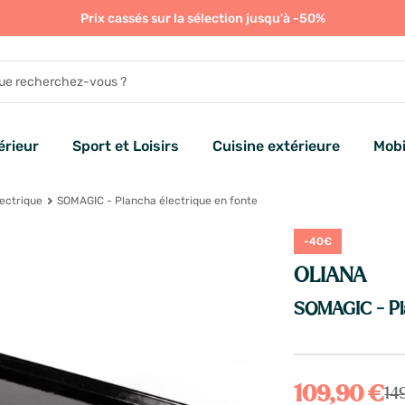
Prix cassés sur la sélection jusqu'à -50%
rieur
Sport et Loisirs
Cuisine extérieure
Mobi
ectrique
SOMAGIC - Plancha électrique en fonte
-40€
OLIANA
SOMAGIC - Pla
109,90 €
14