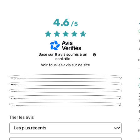
4.6
/
5
Basé sur
8
avis soumis à un
contrôle
Voir tous les avis sur ce site
5
étoiles
6
4
étoiles
1
3
étoiles
1
2
étoiles
0
1
étoile
0
Trier les avis