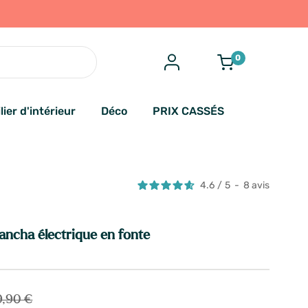
0
lier d'intérieur
Déco
PRIX CASSÉS
4.6
/
5
-
8
avis
ncha électrique en fonte
9,90 €