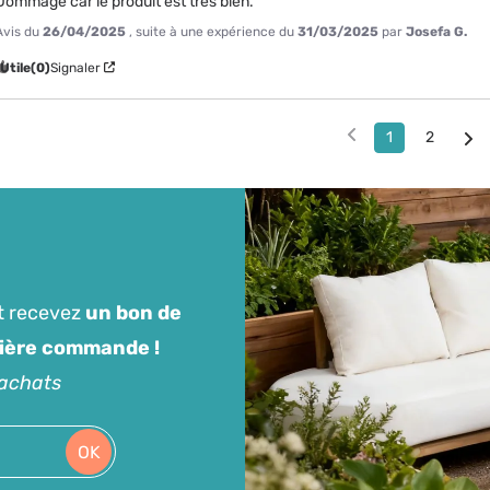
Dommage car le produit est très bien.
Avis du
26/04/2025
, suite à une expérience du
31/03/2025
par
Josefa G.
Utile
(0)
Signaler
1
2
t recevez
un bon de
mière commande !
'achats
OK