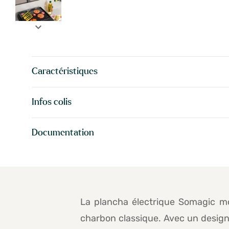
expand_more
Caractéristiques
Infos colis
Documentation
La plancha électrique Somagic mo
charbon classique. Avec un design n