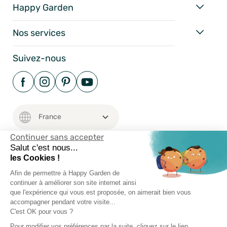
Happy Garden
Nos services
Suivez-nous
Continuer sans accepter
Salut c'est nous...
les Cookies !
Mentions Légales
Afin de permettre à Happy Garden de
Conditions Générales
continuer à améliorer son site internet ainsi
que l'expérience qui vous est proposée, on aimerait bien vous
Vie Privée
accompagner pendant votre visite...
Happy-Garden.fr - Allstore SAS Copyright 2024
C'est OK pour vous ?
Pour modifier vos préférences par la suite, cliquez sur le lien