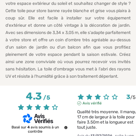
votre espace extérieur du soleil et souhaitez changer de style ?
Cette toile pour store banne rayée blanche et grise vous plaira à
coup sûr. Elle est facile à installer sur votre équipement
d'extérieur et donne un côté vintage à la décoration de jardin.
Avec ses dimensions de 3,34 x 3,05 m, elle s'adapte parfaitement
à votre store et offre un coin d'ombre très agréable au-dessus
d'un salon de jardin ou d'un balcon afin que vous profitiez
pleinement de votre espace pendant la saison estivale. Créez
ainsi une zone conviviale où vous pourrez recevoir vos invités
sans hésitation. La toile d'ombrage vous met à l'abri des rayons
UV et résiste à l'humidité grâce à son traitement déperlant.
4.3
3
/
5
/
5
Avis vérifié
Qualité très moyenne. Il manqu
17 cm de largeur à la toile pour 
faire 3.50m et la longueur est 
tout juste.
Basé sur
4
avis soumis à un
contrôle
Avis du
13/07/2026
, suite à une