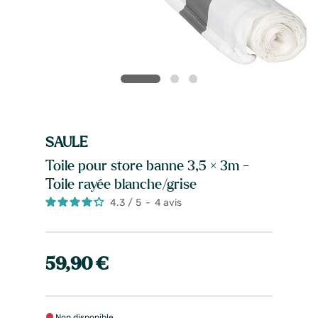
SAULE
Toile pour store banne 3,5 × 3m -
Toile rayée blanche/grise
4.3
/
5
-
4
avis
59,90 €
Non disponible