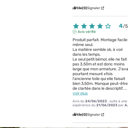
Utile
(0)
Signaler
4
/
Avis vérifié
Produit parfait. Montage facile 
même seul. 

La matière semble ok, à voir 
dans les temps.

Le seul petit bémol, elle ne fait 
pas 3.50m et est donc moins 
large que mon armature. J'avai
pourtant mesuré xfois 
l'ancienne toile qui elle faisait 
bien 3,50m. Manque peut-être 
de clartée dans le descriptif.
...
voir plus
Avis du
24/06/2023
, suite à une
expérience du
21/06/2023
par
A
Utile
(0)
Signaler