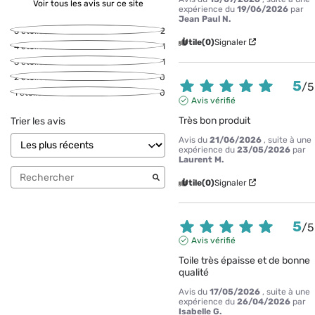
Voir tous les avis sur ce site
expérience du
19/06/2026
par
Jean Paul N.
5
étoiles
2
Utile
(0)
Signaler
4
étoiles
1
3
étoiles
1
2
étoiles
0
5
/
5
1
étoile
0
Avis vérifié
Très bon produit
Trier les avis
Avis du
21/06/2026
, suite à une
expérience du
23/05/2026
par
Laurent M.
Utile
(0)
Signaler
5
/
5
Avis vérifié
Toile très épaisse et de bonne 
qualité
Avis du
17/05/2026
, suite à une
expérience du
26/04/2026
par
Isabelle G.