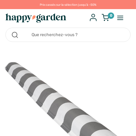
Prix cassés sur la sélection jusqu'à -50%
0