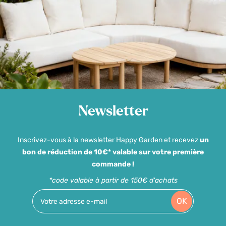
Newsletter
Inscrivez-vous à la newsletter Happy Garden et recevez
un
bon de réduction de 10€* valable sur votre première
commande !
*code valable à partir de 150€ d'achats
OK