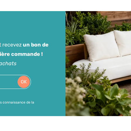
t recevez
un bon de
mière commande !
'achats
OK
is connaissance de la