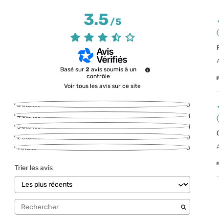
3.5
/
5
Basé sur
2
avis soumis à un
contrôle
Voir tous les avis sur ce site
5
étoiles
0
4
étoiles
1
3
étoiles
1
2
étoiles
0
1
étoile
0
Trier les avis