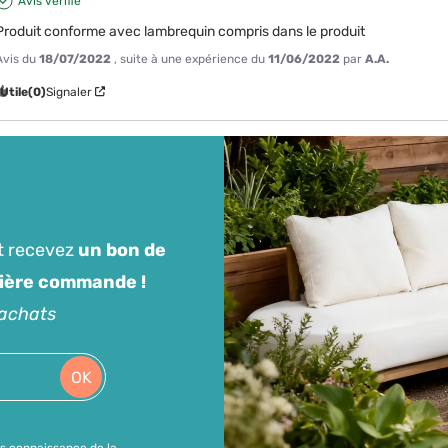
Avis vérifié
Produit conforme avec lambrequin compris dans le produit
Avis du
18/07/2022
, suite à une expérience du
11/06/2022
par
A.A.
Utile
(0)
Signaler
t recevez
un bon de
mière commande !
'achats
OK
is connaissance de la