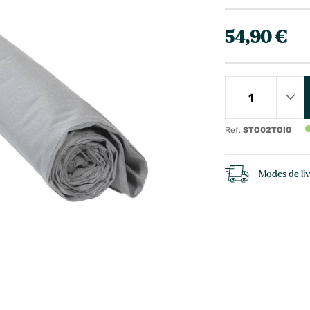
54,90 €
Ref.
STO02TOIG
Modes de li