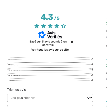
4.3
/
5
Basé sur
3
avis soumis à un
contrôle
Voir tous les avis sur ce site
5
étoiles
2
4
étoiles
0
3
étoiles
1
2
étoiles
0
1
étoile
0
Trier les avis