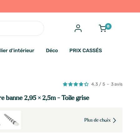
0
lier d'intérieur
Déco
PRIX CASSÉS
4.3
/
5
-
3
avis
re banne 2,95 × 2,5m - Toile grise
Plus de choix