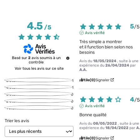
4.5
5
/
5
/
5
Avis vérifié
Très simple a montrer 

et il function bien selon nos 
besoins
Basé sur
2
avis soumis à un
Avis du
18/05/2024
, suite à une
contrôle
expérience du
26/04/2024
par
Voir tous les avis sur ce site
A.A.
Utile
(0)
Signaler
5
étoiles
1
4
étoiles
1
3
étoiles
0
4
/
2
étoiles
0
Avis vérifié
1
étoile
0
Bonne qualité
Trier les avis
Avis du
08/05/2022
, suite à une
expérience du
18/04/2022
par
A
Utile
(0)
Signaler