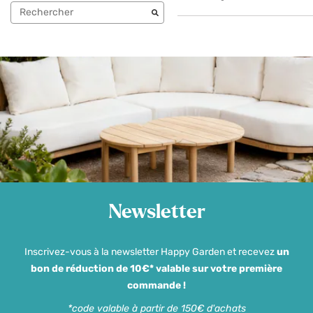
Newsletter
Inscrivez-vous à la newsletter Happy Garden et recevez
un
bon de réduction de 10€* valable sur votre première
commande !
*code valable à partir de 150€ d'achats