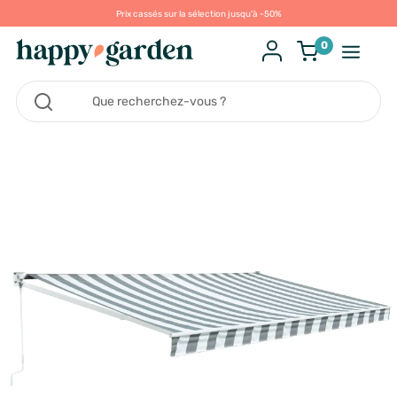
Prix cassés sur la sélection jusqu'à -50%
0