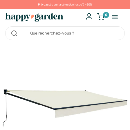
Prix cassés sur la sélection jusqu'à -50%
0