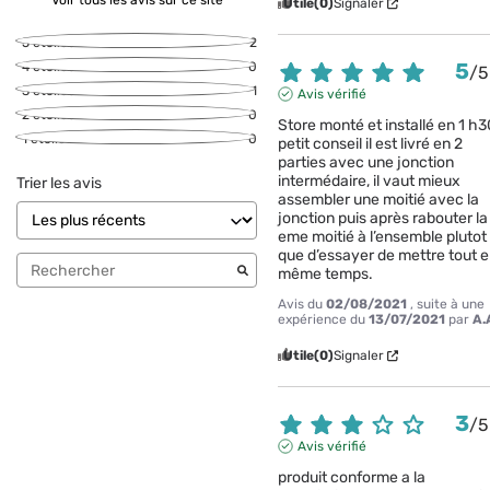
Voir tous les avis sur ce site
Utile
(0)
Signaler
5
étoiles
2
5
4
étoiles
0
/
5
3
étoiles
1
Avis vérifié
2
étoiles
0
Store monté et installé en 1 h30
1
étoile
0
petit conseil il est livré en 2 
parties avec une jonction 
intermédaire, il vaut mieux 
Trier les avis
assembler une moitié avec la 
jonction puis après rabouter la 
eme moitié à l’ensemble plutot 
que d’essayer de mettre tout e
même temps.
Avis du
02/08/2021
, suite à une
expérience du
13/07/2021
par
A.
Utile
(0)
Signaler
3
/
5
Avis vérifié
produit conforme a la 