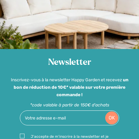
Newsletter
Inscrivez-vous à la newsletter Happy Garden et recevez
un
bon de réduction de 10€* valable sur votre première
commande !
*code valable à partir de 150€ d'achats
OK
J'accepte de m'inscrire à la newsletter et je