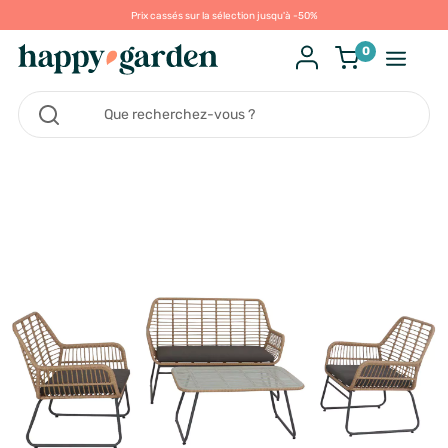
Prix cassés sur la sélection jusqu'à -50%
0