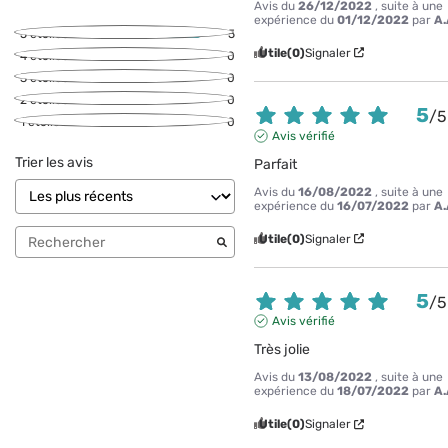
Avis du
26/12/2022
, suite à une
expérience du
01/12/2022
par
A.
5
étoiles
5
Utile
(0)
Signaler
4
étoiles
0
3
étoiles
0
2
étoiles
0
5
/
5
1
étoile
0
Avis vérifié
Trier les avis
Parfait
Avis du
16/08/2022
, suite à une
expérience du
16/07/2022
par
A.
Utile
(0)
Signaler
5
/
5
Avis vérifié
Très jolie
Avis du
13/08/2022
, suite à une
expérience du
18/07/2022
par
A.
Utile
(0)
Signaler