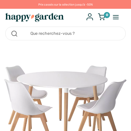
Prix cassés sur la sélection jusqu'à -50%
0