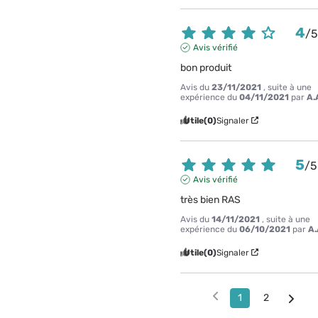
4
/
Avis vérifié
bon produit
Avis du
23/11/2021
, suite à une
expérience du
04/11/2021
par
A.
Utile
(0)
Signaler
5
/
5
Avis vérifié
très bien RAS
Avis du
14/11/2021
, suite à une
expérience du
06/10/2021
par
A.
Utile
(0)
Signaler
1
2