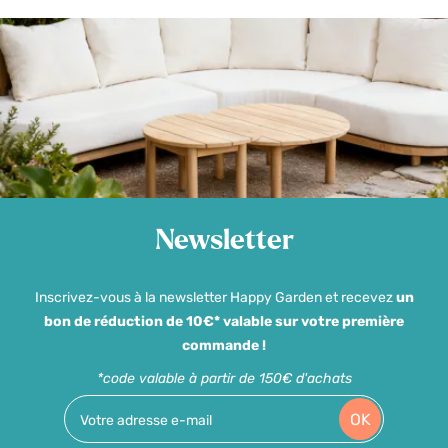
Newsletter
Inscrivez-vous à la newsletter Happy Garden et recevez
un
bon de réduction de 10€* valable sur votre première
commande !
*code valable à partir de 150€ d'achats
OK