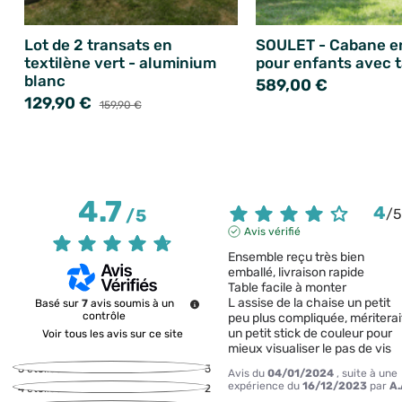
Lot de 2 transats en
SOULET - Cabane en
textilène vert - aluminium
pour enfants avec t
blanc
589,00 €
129,90 €
159,90 €
4.7
4
/
5
/
Avis vérifié
Ensemble reçu très bien 
emballé, livraison rapide 

Table facile à monter 

L assise de la chaise un petit 
Basé sur
7
avis soumis à un
contrôle
peu plus compliquée, mériterait
un petit stick de couleur pour 
Voir tous les avis sur ce site
mieux visualiser le pas de vis
5
étoiles
5
Avis du
04/01/2024
, suite à une
expérience du
16/12/2023
par
A.
4
étoiles
2