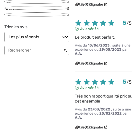
3
étoiles
0
Utile
(0)
Signaler
2
étoiles
0
1
étoile
0
5
/
5
Trier les avis
Avis vérifié
Le produit est parfait.
Avis du
15/06/2023
, suite à une
expérience du
29/05/2023
par
A.A.
Utile
(0)
Signaler
5
/
5
Avis vérifié
Très bon rapport qualité prix su
cet ensemble
Avis du
23/03/2022
, suite à une
expérience du
25/02/2022
par
A.A.
Utile
(0)
Signaler