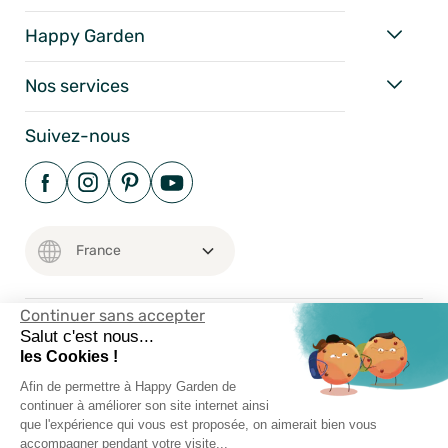
Happy Garden
Nos services
Suivez-nous
Continuer sans accepter
Salut c'est nous...
Mentions Légales
les Cookies !
Conditions Générales
Afin de permettre à Happy Garden de
Vie Privée
continuer à améliorer son site internet ainsi
que l'expérience qui vous est proposée, on aimerait bien vous
Happy-Garden.fr - Allstore SAS Copyright 2024
accompagner pendant votre visite...