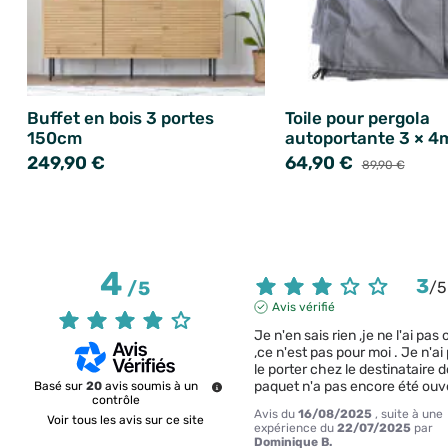
Buffet en bois 3 portes
Toile pour pergola
150cm
autoportante 3 × 4m
249,90 €
64,90 €
89,90 €
4
3
/
5
/
5
Avis vérifié
Je n'en sais rien ,je ne l'ai pas 
,ce n'est pas pour moi . Je n'ai 
le porter chez le destinataire d
paquet n'a pas encore été ouve
Basé sur
20
avis soumis à un
contrôle
Avis du
16/08/2025
, suite à une
Voir tous les avis sur ce site
expérience du
22/07/2025
par
Dominique B.