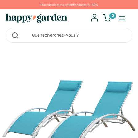
Prix cassés sur la sélection jusqu'à -50%
0