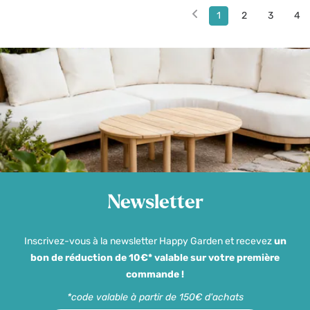
1
2
3
4
Newsletter
Inscrivez-vous à la newsletter Happy Garden et recevez
un
bon de réduction de 10€* valable sur votre première
commande !
*code valable à partir de 150€ d'achats