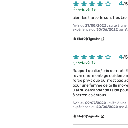
4
/
Avis vérifié
bien, les transats sont très be
Avis du
27/08/2022
, suite à une
expérience du
30/06/2022
par
A
Utile
(0)
Signaler
4
/
Avis vérifié
Rapport qualité/prix correct. E
revanche, montage qui deman
force physique qui n’est pas a
pour une femme de taille moye
J’ai dû demander de l’aide pour 
à serrer les écrous.
Avis du
09/07/2022
, suite à une
expérience du
20/06/2022
par
A
Utile
(0)
Signaler