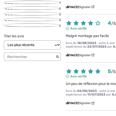
5
étoiles
7
Utile
(0)
Signaler
4
étoiles
8
3
étoiles
2
2
étoiles
3
4
/
1
étoile
0
Avis vérifié
Malgré montage pas facile
Trier les avis
Avis du
18/08/2023
, suite à une
expérience du
23/07/2023
par
A
Utile
(0)
Signaler
5
/
5
Avis vérifié
Un peu de réflexion pour le m
Avis du
04/08/2023
, suite à une
expérience du
11/07/2023
par
A.
Utile
(0)
Signaler