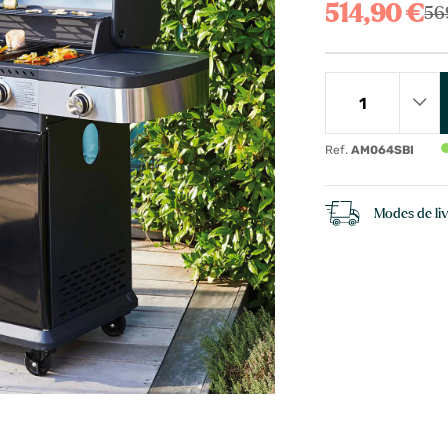
514,90 €
56
Ref.
AM064SBI
Modes de li