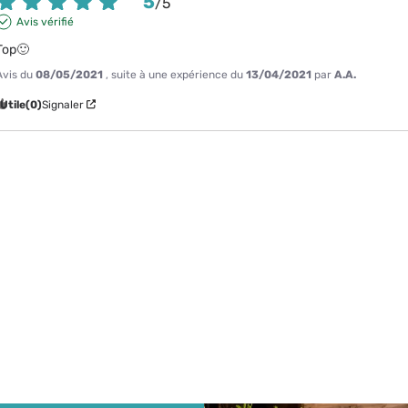
5
/
5
Avis vérifié
Top🙂
Avis du
08/05/2021
, suite à une expérience du
13/04/2021
par
A.A.
Utile
(0)
Signaler