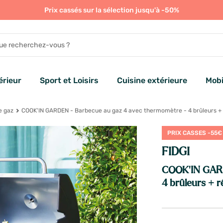
Prix cassés sur la sélection jusqu'à -50%
rieur
Sport et Loisirs
Cuisine extérieure
Mobi
e gaz
COOK'IN GARDEN - Barbecue au gaz 4 avec thermomètre - 4 brûleurs +
PRIX CASSES -55€
FIDGI
COOK'IN GARD
4 brûleurs + 