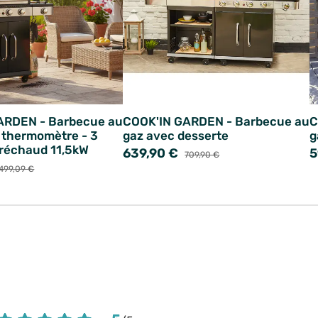
ARDEN - Barbecue au
COOK'IN GARDEN - Barbecue au
C
 thermomètre - 3
gaz avec desserte
g
 réchaud 11,5kW
639,90 €
5
709,90 €
499,09 €