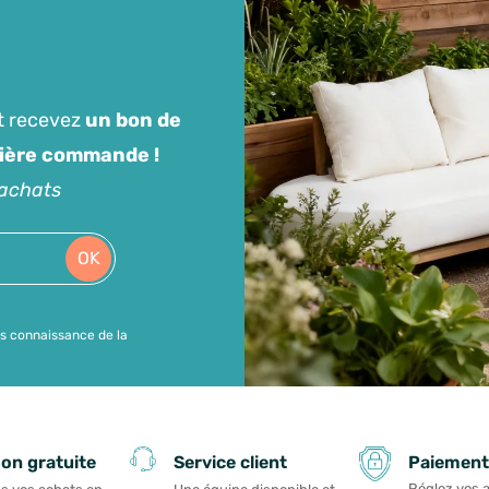
t recevez
un bon de
mière commande !
'achats
OK
is connaissance de la
Paiement
son gratuite
Service client
Réglez vos 