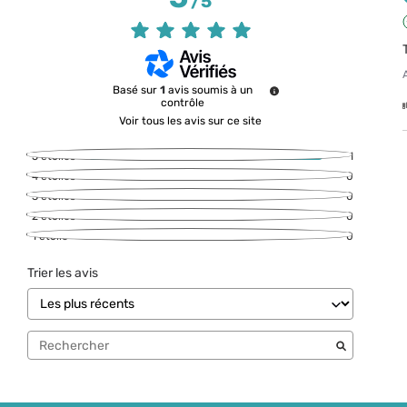
/
5
Basé sur
1
avis soumis à un
contrôle
Voir tous les avis sur ce site
5
étoiles
1
4
étoiles
0
3
étoiles
0
2
étoiles
0
1
étoile
0
Trier les avis