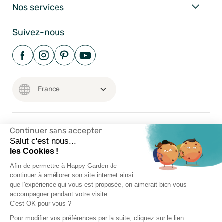
Nos services
Suivez-nous
Continuer sans accepter
Mentions Légales
Salut c'est nous...
Conditions Générales
les Cookies !
Vie Privée
Afin de permettre à Happy Garden de
continuer à améliorer son site internet ainsi
Happy-Garden.fr - Allstore SAS Copyright 2024
que l'expérience qui vous est proposée, on aimerait bien vous
accompagner pendant votre visite...
C'est OK pour vous ?
Pour modifier vos préférences par la suite, cliquez sur le lien