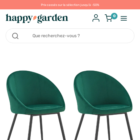
Prix cassés sur la sélection jusqu'à -50%
0