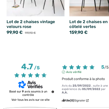
Lot de 2 chaises vintage
Lot de 2 chaises en
velours rose
côtelé vertes
99,90 €
159,90 €
119,90 €
4.7
5
/
5
/
5
Avis vérifié
Produit conforme à la photo
Avis du
25/09/2022
, suite à une
expérience du
05/09/2022
par
Basé sur
9
avis soumis à un
A.A.
contrôle
Voir tous les avis sur ce site
Utile
(0)
Signaler