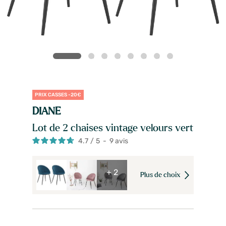
PRIX CASSES -20€
DIANE
Lot de 2 chaises vintage velours vert
4.7
/
5
-
9
avis
+ 2
Plus de choix