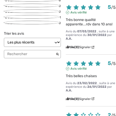
5
étoiles
8
5
4
étoiles
0
/
5
3
étoiles
0
Avis vérifié
2
étoiles
1
Très bonne qualité 
1
étoile
0
apparente...rdv dans 10 ans!
Avis du
07/03/2022
, suite à une
Trier les avis
expérience du
30/01/2022
par
A.A.
Utile
(0)
Signaler
5
/
5
Avis vérifié
Très belles chaises
Avis du
23/02/2022
, suite à une
expérience du
26/01/2022
par
A.A.
Utile
(0)
Signaler
2
/
5