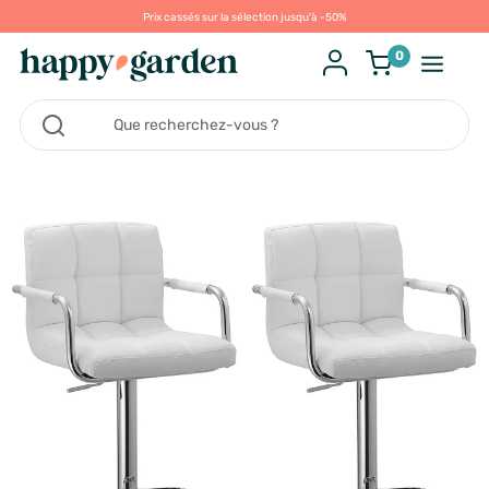
Prix cassés sur la sélection jusqu'à -50%
0