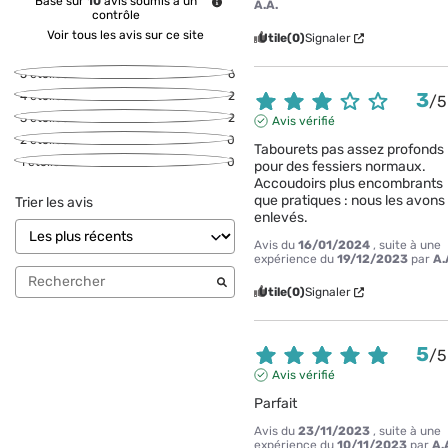
Basé sur
10
avis soumis à un
A.A.
contrôle
Voir tous les avis sur ce site
Utile
(0)
Signaler
5
étoiles
6
3
4
étoiles
2
/
5
3
étoiles
2
Avis vérifié
2
étoiles
0
Tabourets pas assez profonds 
1
étoile
0
pour des fessiers normaux.

Accoudoirs plus encombrants 
que pratiques : nous les avons 
Trier les avis
enlevés.
Avis du
16/01/2024
, suite à une
expérience du
19/12/2023
par
A.
Utile
(0)
Signaler
5
/
5
Avis vérifié
Parfait
Avis du
23/11/2023
, suite à une
expérience du
10/11/2023
par
A.