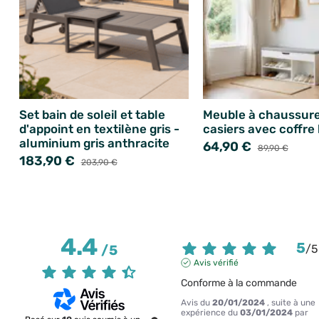
Set bain de soleil et table
Meuble à chaussure
d'appoint en textilène gris -
casiers avec coffre
aluminium gris anthracite
64,90 €
89,90 €
183,90 €
203,90 €
4.4
5
/
5
/
5
Avis vérifié
Conforme à la commande
Avis du
20/01/2024
, suite à une
expérience du
03/01/2024
par