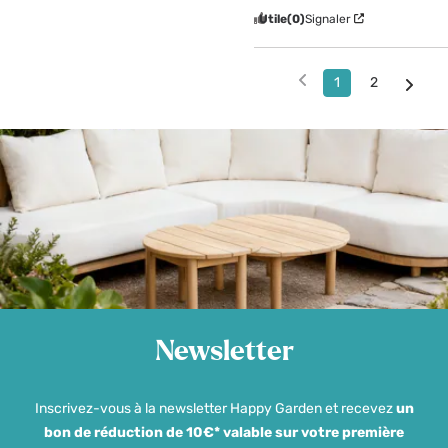
Utile
(0)
Signaler
1
2
Newsletter
Inscrivez-vous à la newsletter Happy Garden et recevez
un
bon de réduction de 10€* valable sur votre première