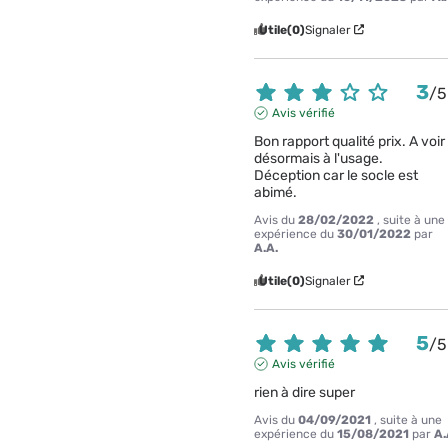
Utile
(0)
Signaler
3
/
5
Avis vérifié
Bon rapport qualité prix. A voir 
désormais à l'usage.

Déception car le socle est 
abimé.
Avis du
28/02/2022
, suite à une
expérience du
30/01/2022
par
A.A.
Utile
(0)
Signaler
5
/
5
Avis vérifié
rien à dire super
Avis du
04/09/2021
, suite à une
expérience du
15/08/2021
par
A.