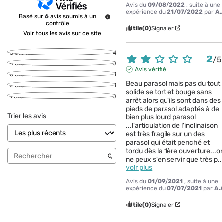
Avis du
09/08/2022
, suite à une
expérience du
21/07/2022
par
A.
Basé sur
6
avis soumis à un
contrôle
Utile
(0)
Signaler
Voir tous les avis sur ce site
5
étoiles
4
2
/
5
4
étoiles
0
Avis vérifié
3
étoiles
1
Beau parasol mais pas du tout 
2
étoiles
1
solide se tort et bouge sans 
1
étoile
0
arrêt alors qu'ils sont dans des 
pieds de parasol adaptés à de 
Trier les avis
bien plus lourd parasol 
...l'articulation de l'inclinaison 
est très fragile sur un des 
parasol qui était penché et 
tordu dès la 1ère ouverture...on
ne peux s'en servir que très p
..
voir plus
Avis du
01/09/2021
, suite à une
expérience du
07/07/2021
par
A.
Utile
(0)
Signaler