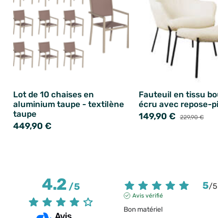
Lot de 10 chaises en
Fauteuil en tissu b
aluminium taupe - textilène
écru avec repose-p
taupe
149,90 €
229,90 €
449,90 €
4.2
5
/
5
/
5
Avis vérifié
Bon matériel