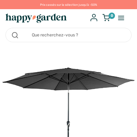
Prix cassés sur la sélection jusqu'à -50%
0