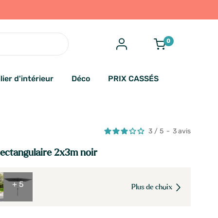
0
lier d'intérieur
Déco
PRIX CASSÉS
3
/
5
-
3
avis
rectangulaire 2x3m noir
+ 5
Plus de choix