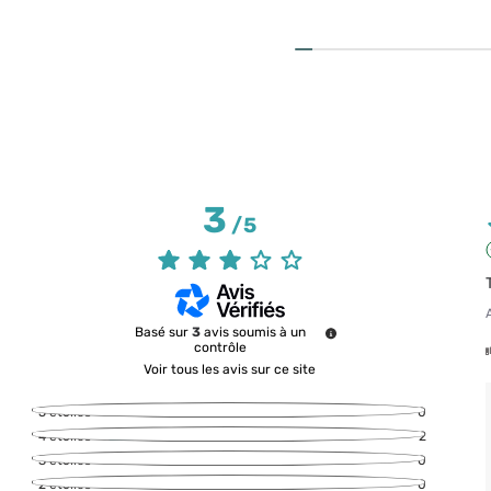
3
/
5
Basé sur
3
avis soumis à un
contrôle
Voir tous les avis sur ce site
5
étoiles
0
4
étoiles
2
3
étoiles
0
2
étoiles
0