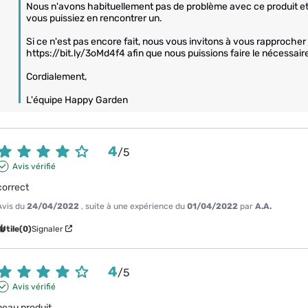
Nous n'avons habituellement pas de problème avec ce produit 
vous puissiez en rencontrer un. 

Si ce n'est pas encore fait, nous vous invitons à vous rapprocher
https://bit.ly/3oMd4f4 afin que nous puissions faire le nécessaire, s
Cordialement,

L'équipe Happy Garden
4
/
5
Avis vérifié
correct
Avis du
24/04/2022
, suite à une expérience du
01/04/2022
par
A.A.
Utile
(0)
Signaler
4
/
5
Avis vérifié
beau produit