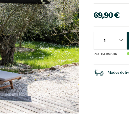
69,90 €
Ref.
PAR558N
Modes de li