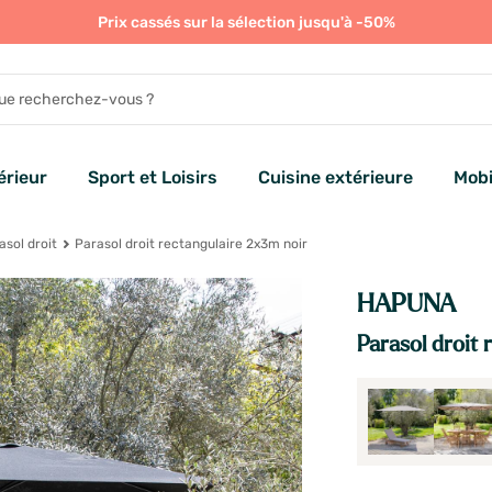
Prix cassés sur la sélection jusqu'à -50%
rieur
Sport et Loisirs
Cuisine extérieure
Mobi
asol droit
Parasol droit rectangulaire 2x3m noir
HAPUNA
Parasol droit 