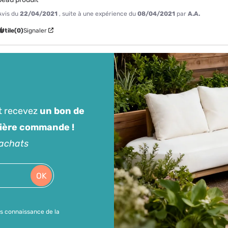
Avis du
22/04/2021
, suite à une expérience du
08/04/2021
par
A.A.
Utile
(0)
Signaler
t recevez
un bon de
mière commande !
'achats
OK
is connaissance de la