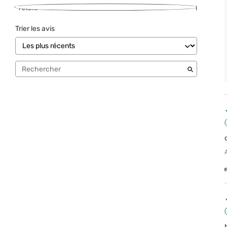
1
étoile
1
Trier les avis