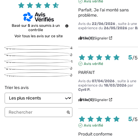
Avis vérifié
Parfait. Je l'ai monté sans 
problème.
Avis du
22/06/2026
, suite à une
Basé sur
5
avis soumis à un
expérience du
26/05/2026
par
B
contrôle
Voir tous les avis sur ce site
Utile
(0)
Signaler
5
étoiles
4
4
étoiles
0
5
/
5
3
étoiles
1
Avis vérifié
2
étoiles
0
PARFAIT
1
étoile
0
Avis du
07/04/2026
, suite à une
expérience du
18/03/2026
par
Trier les avis
Cyril P.
Utile
(0)
Signaler
5
/
5
Avis vérifié
Produit conforme