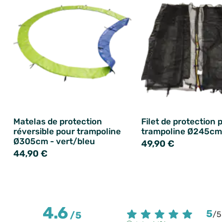
Matelas de protection
Filet de protection 
réversible pour trampoline
trampoline Ø245cm
Ø305cm - vert/bleu
49,90 €
44,90 €
4.6
5
/
5
/
5