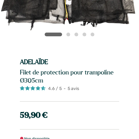
ADELAÏDE
Filet de protection pour trampoline
Ø305cm
4.6
/
5
-
5
avis
59,90 €
Non disponible