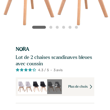
NORA
Lot de 2 chaises scandinaves bleues
avec coussin
4.3
/
5
-
3
avis
+ 2
Plus de choix