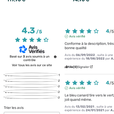
4.3
4
/
5
/
Avis vérifié
Conforme à la description, très 
bonne qualité
Avis du
06/09/2022
, suite à une
Basé sur
3
avis soumis à un
expérience du
18/08/2022
par
A
contrôle
Voir tous les avis sur ce site
Utile
(0)
Signaler
5
étoiles
1
4
étoiles
2
4
/
3
étoiles
0
Avis vérifié
2
étoiles
0
Le bleu canard tire vers le vert,
1
étoile
0
joli quand même.
Avis du
13/02/2021
, suite à une
Trier les avis
expérience du
24/01/2021
par
A.