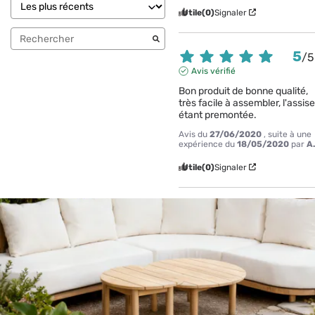
Utile
(0)
Signaler
5
/
5
Avis vérifié
Bon produit de bonne qualité, 
très facile à assembler, l'assise
étant premontée.
Avis du
27/06/2020
, suite à une
expérience du
18/05/2020
par
A
Utile
(0)
Signaler