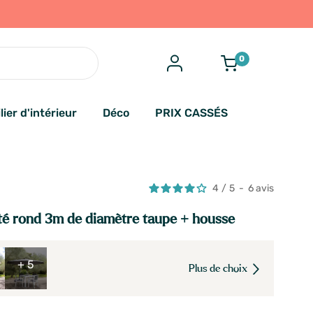
0
lier d'intérieur
Déco
PRIX CASSÉS
4
/
5
-
6
avis
té rond 3m de diamètre taupe + housse
+ 5
Plus de choix