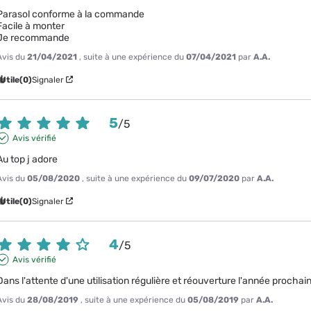
Parasol conforme à la commande 

Facile à monter

Je recommande
Avis du
21/04/2021
, suite à une expérience du
07/04/2021
par
A.A.
Utile
(0)
Signaler
5
/
5
Avis vérifié
Au top j adore
Avis du
05/08/2020
, suite à une expérience du
09/07/2020
par
A.A.
Utile
(0)
Signaler
4
/
5
Avis vérifié
Dans l'attente d'une utilisation régulière et réouverture l'année prochai
Avis du
28/08/2019
, suite à une expérience du
05/08/2019
par
A.A.