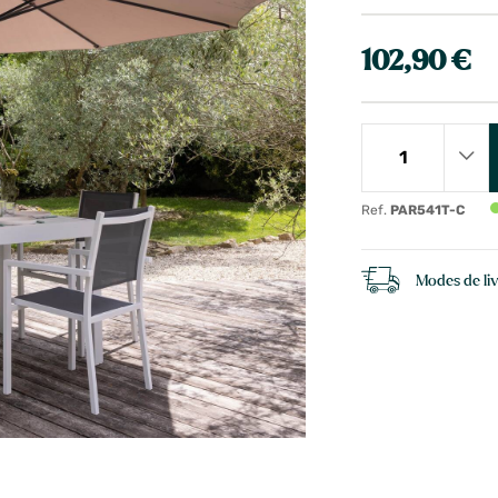
102,90 €
Ref.
PAR541T-C
Modes de li