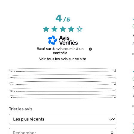
4
/
5
Basé sur
6
avis soumis à un
contrôle
Voir tous les avis sur ce site
5
étoiles
2
4
étoiles
3
3
étoiles
0
2
étoiles
1
1
étoile
0
Trier les avis