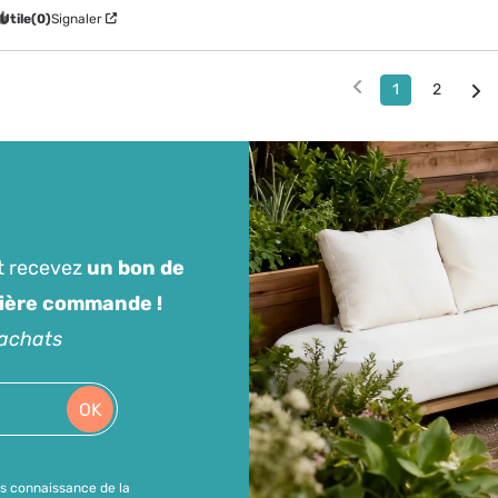
Utile
(0)
Signaler
1
2
t recevez
un bon de
mière commande !
'achats
OK
is connaissance de la