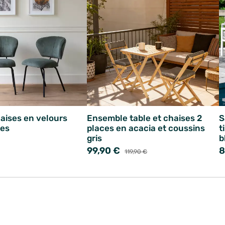
haises en velours
Ensemble table et chaises 2
S
tes
places en acacia et coussins
t
gris
b
99,90 €
8
119,90 €