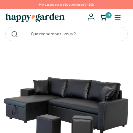
Prix cassés sur la sélection jusqu'à -50%
0