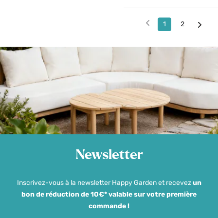
1
2
Newsletter
Inscrivez-vous à la newsletter Happy Garden et recevez
un
bon de réduction de 10€* valable sur votre première
commande !