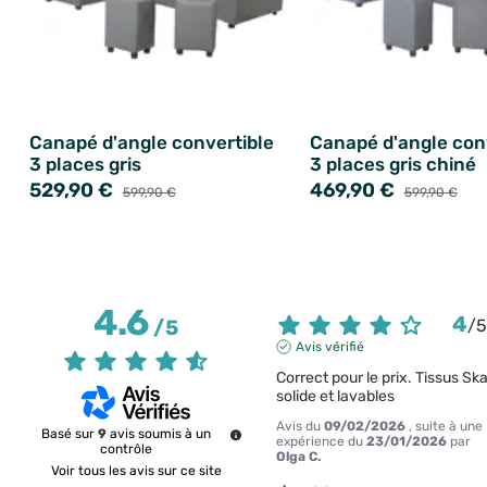
Canapé d'angle convertible
Canapé d'angle con
3 places gris
3 places gris chiné
529,90 €
469,90 €
599,90 €
599,90 €
4.6
4
/
5
/
Avis vérifié
Correct pour le prix. Tissus Skaï
solide et lavables
Avis du
09/02/2026
, suite à une
Basé sur
9
avis soumis à un
expérience du
23/01/2026
par
contrôle
Olga C.
Voir tous les avis sur ce site