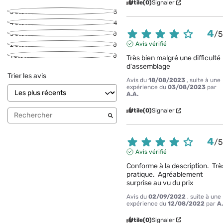
Utile
(0)
Signaler
5
étoiles
5
4
étoiles
4
4
/
3
étoiles
0
Avis vérifié
2
étoiles
0
1
étoile
0
Très bien malgré une difficulté 
d'assemblage
Trier les avis
Avis du
18/08/2023
, suite à une
expérience du
03/08/2023
par
A.A.
Utile
(0)
Signaler
4
/
Avis vérifié
Conforme à la description.  Très
pratique.  Agréablement 
surprise au vu du prix
Avis du
02/09/2022
, suite à une
expérience du
12/08/2022
par
A
Utile
(0)
Signaler