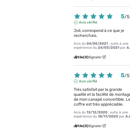
5
/
5
Avis vérifié
Joli, correspond à ce que je 
recherchais.
Avis du
04/05/2021
, suite à une
expérience du
24/03/2021
par
A
Utile
(0)
Signaler
5
/
5
Avis vérifié
Très satisfait par la grande 
qualité et la facilité de montage
de mon canapé convertible. Le
coffre est très appréciable.
Avis du
13/12/2020
, suite à une
expérience du
18/11/2020
par
A.
Utile
(0)
Signaler