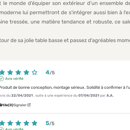
ut le monde d'équiper son extérieur d'un ensemble de 
oderne lui permettront de s'intégrer aussi bien à l'e
ine tressée, une matière tendance et robuste, ce salo
our de sa jolie table basse et passez d'agréables mome
4
/
5
Avis vérifié
Produit de bonne conception, montage sérieux. Solidité à confirmer à l
Avis du
22/04/2021
, suite à une expérience du
07/04/2021
par
A.A.
Utile
(0)
Signaler
5
/
5
Avis vérifié