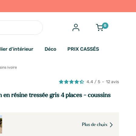
0
lier d'intérieur
Déco
PRIX CASSÉS
sins ivoire
4.4
/
5
-
12
avis
n en résine tressée gris 4 places - coussins
Plus de choix