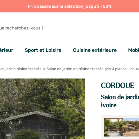
Prix cassés sur la sélection jusqu'à -50%
rieur
Sport et Loisirs
Cuisine extérieure
Mobi
 de jardin résine tressée
Salon de jardin en résine tressée gris 4 places - cous
CORDOUE
Salon de jardi
ivoire