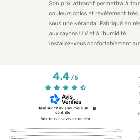
Son prix attractif permettra à to
couleurs chics et revêtement très m
sous une véranda. Fabriqué en rés
aux rayons U.V et à l'humidité.
Installez-vous confortablement aut
4.4
/
5
Basé sur
12
avis soumis à un
contrôle
Voir tous les avis sur ce site
5
étoiles
6
4
étoiles
5