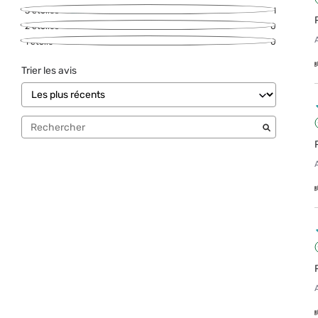
3
étoiles
1
2
étoiles
0
1
étoile
0
Trier les avis