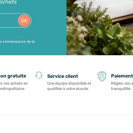
'achats
OK
is connaissance de la
Paiement
son gratuite
Service client
Réglez vos 
s vos achats en
Une équipe disponible et
tranquillité
métropolitaine
qualifiée à votre écoute