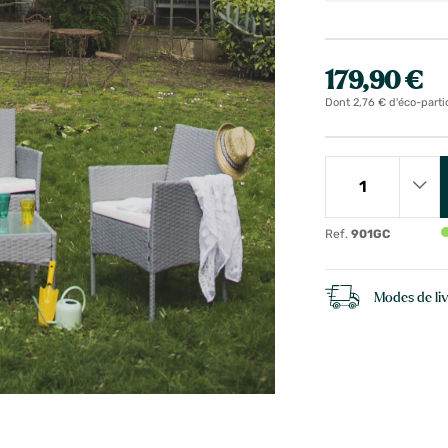
179,90 €
Dont 2,76 € d'éco-parti
Ref.
901GC
Modes de li