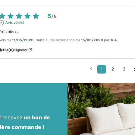
5
/
5
Avis vérifié
Très bien...
Avis du
11/06/2020
, suite à une expérience du
15/05/2020
par
A.A.
Utile
(0)
Signaler
1
2
3
t recevez
un bon de
mière commande !