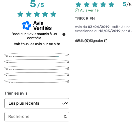
5
5
/
5
/
5
Avis vérifié
TRES BIEN
Avis du
03/04/2019
, suite à une
expérience du
12/03/2019
par
A.
Basé sur
1
avis soumis à un
contrôle
Utile
(0)
Signaler
Voir tous les avis sur ce site
5
étoiles
1
4
étoiles
0
3
étoiles
0
2
étoiles
0
1
étoile
0
Trier les avis