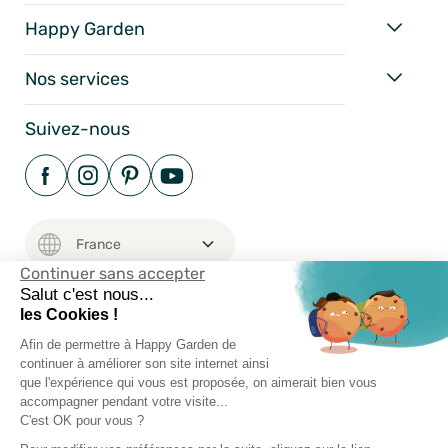
Happy Garden
Nos services
Suivez-nous
Continuer sans accepter
Salut c'est nous...
les Cookies !
Mentions Légales
Afin de permettre à Happy Garden de
continuer à améliorer son site internet ainsi
Conditions Générales
que l'expérience qui vous est proposée, on aimerait bien vous
Vie Privée
accompagner pendant votre visite...
C'est OK pour vous ?
Happy-Garden.fr - Allstore SAS Copyright 2024