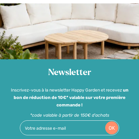
Newsletter
Inscrivez-vous à la newsletter Happy Garden et recevez
un
bon de réduction de 10€* valable sur votre première
commande !
*code valable à partir de 150€ d'achats
OK