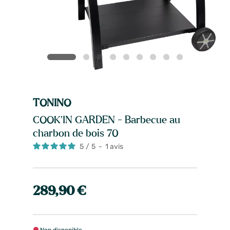
TONINO
COOK'IN GARDEN - Barbecue au
charbon de bois 70
5
/
5
-
1
avis
289,90 €
Non disponible