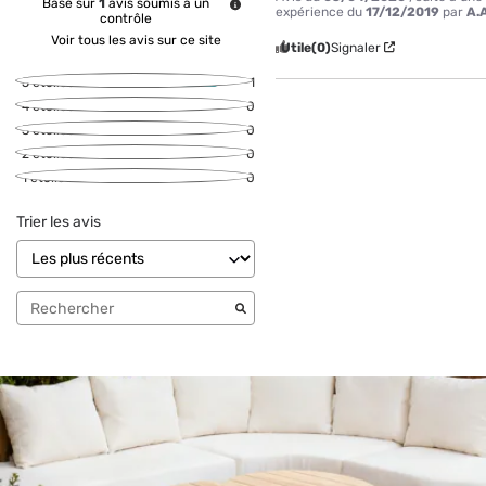
Basé sur
1
avis soumis à un
expérience du
17/12/2019
par
A.
contrôle
Voir tous les avis sur ce site
Utile
(0)
Signaler
5
étoiles
1
4
étoiles
0
3
étoiles
0
2
étoiles
0
1
étoile
0
Trier les avis