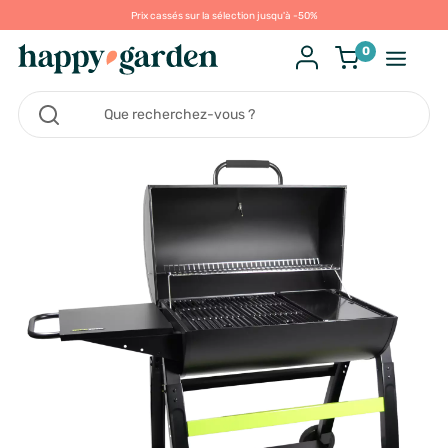
Prix cassés sur la sélection jusqu'à -50%
0