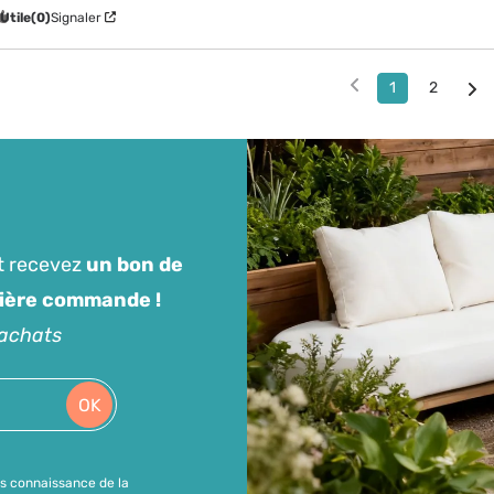
Utile
(0)
Signaler
1
2
t recevez
un bon de
mière commande !
'achats
OK
is connaissance de la