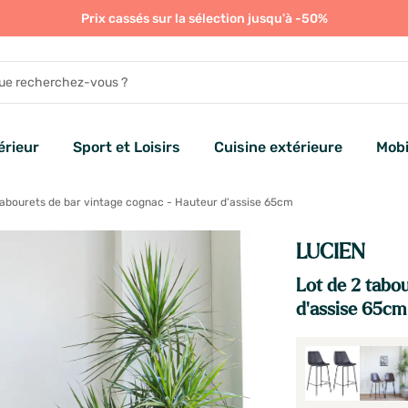
Prix cassés sur la sélection jusqu'à -50%
rieur
Sport et Loisirs
Cuisine extérieure
Mobi
tabourets de bar vintage cognac - Hauteur d'assise 65cm
LUCIEN
Lot de 2 tabo
d'assise 65cm