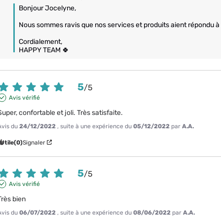
Bonjour Jocelyne, 

Nous sommes ravis que nos services et produits aient répondu à 
Cordialement,

HAPPY TEAM 🍀
5
/
5
Avis vérifié
Super, confortable et joli. Très satisfaite.
Avis du
24/12/2022
, suite à une expérience du
05/12/2022
par
A.A.
Utile
(0)
Signaler
5
/
5
Avis vérifié
Très bien
Avis du
06/07/2022
, suite à une expérience du
08/06/2022
par
A.A.