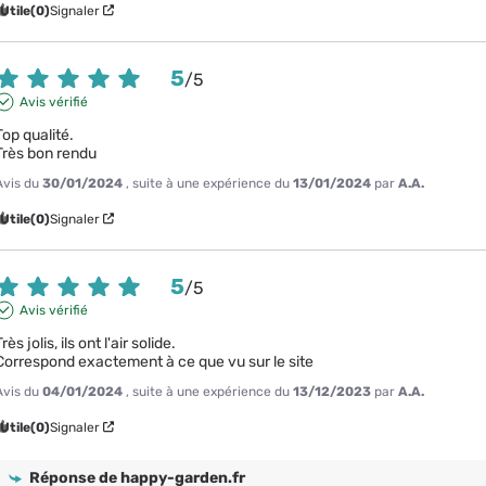
Utile
(0)
Signaler
5
/
5
Avis vérifié
Top qualité.

Très bon rendu
Avis du
30/01/2024
, suite à une expérience du
13/01/2024
par
A.A.
Utile
(0)
Signaler
5
/
5
Avis vérifié
Très jolis, ils ont l'air solide.

Correspond exactement à ce que vu sur le site
Avis du
04/01/2024
, suite à une expérience du
13/12/2023
par
A.A.
Utile
(0)
Signaler
Réponse de
happy-garden.fr