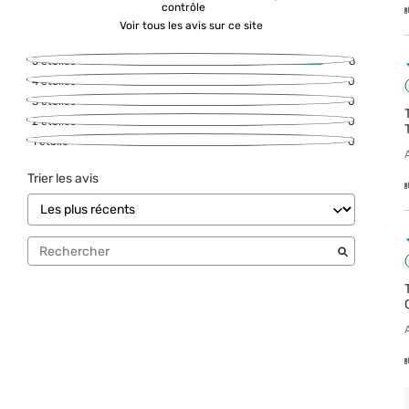
contrôle
Voir tous les avis sur ce site
5
étoiles
6
4
étoiles
0
3
étoiles
0
2
étoiles
0
1
étoile
0
Trier les avis