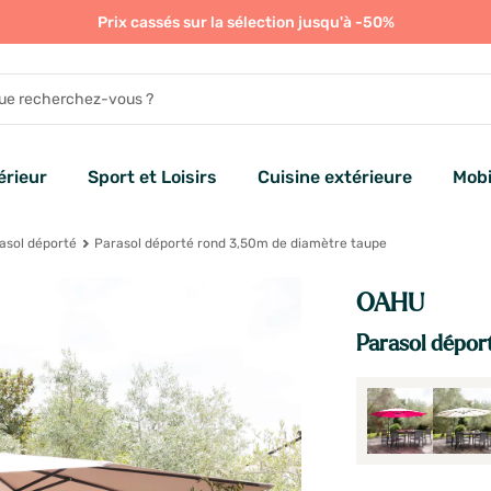
Prix cassés sur la sélection jusqu'à -50%
rieur
Sport et Loisirs
Cuisine extérieure
Mobi
asol déporté
Parasol déporté rond 3,50m de diamètre taupe
OAHU
Parasol dépor