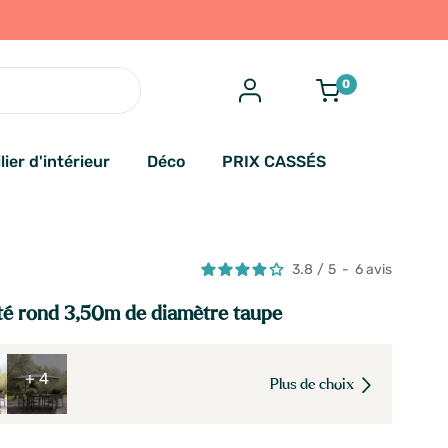
0
lier d'intérieur
Déco
PRIX CASSÉS
3.8
/
5
-
6
avis
té rond 3,50m de diamètre taupe
+ 4
Plus de choix