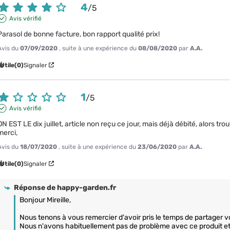
4
/
5
Avis vérifié
Parasol de bonne facture, bon rapport qualité prix!
Avis du
07/09/2020
, suite à une expérience du
08/08/2020
par
A.A.
Utile
(0)
Signaler
1
/
5
Avis vérifié
ON EST LE dix juillet, article non reçu ce jour, mais déjà débité, alors tr
merci,
Avis du
18/07/2020
, suite à une expérience du
23/06/2020
par
A.A.
Utile
(0)
Signaler
Réponse de
happy-garden.fr
Bonjour Mireille,

Nous tenons à vous remercier d'avoir pris le temps de partager vo
Nous n'avons habituellement pas de problème avec ce produit 