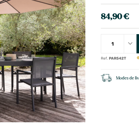
84,90 €
Ref.
PAR542T
Modes de li