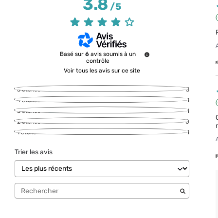
3.8
/
5
Basé sur
6
avis soumis à un
contrôle
Voir tous les avis sur ce site
5
étoiles
3
4
étoiles
1
3
étoiles
1
2
étoiles
0
1
étoile
1
Trier les avis