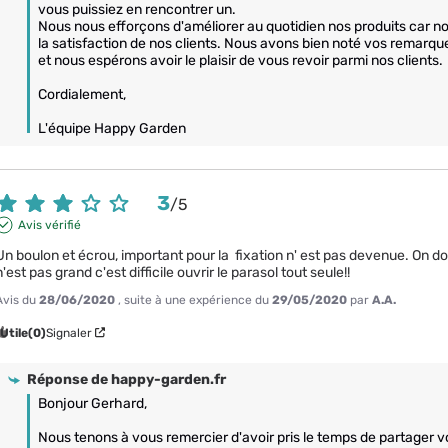
vous puissiez en rencontrer un. 

Nous nous efforçons d'améliorer au quotidien nos produits car no
la satisfaction de nos clients. Nous avons bien noté vos remarques
et nous espérons avoir le plaisir de vous revoir parmi nos clients.

Cordialement,

3
/
5
Avis vérifié
Un boulon et écrou, important pour la  fixation n' est pas devenue. On d
n'est pas grand c'est difficile ouvrir le parasol tout seule!!
Avis du
28/06/2020
, suite à une expérience du
29/05/2020
par
A.A.
Utile
(0)
Signaler
Réponse de
happy-garden.fr
Bonjour Gerhard,

Nous tenons à vous remercier d'avoir pris le temps de partager vo