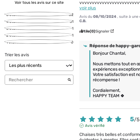
vvvvvvvvvvvvvvvvvvvvvvvv
Voir tous les avis sur ce site
voir plus
5
étoiles
82
Avis du
08/10/2024
, suite à un
C.B.
4
étoiles
31
3
étoiles
1
Utile
(0)
Signaler
2
étoiles
1
1
étoile
0
Réponse de
happy-gard
Bonjour Chantal,

Trier les avis
Nous mettons tout en œu
expériences exceptionne
Votre satisfaction est no
récompense !

Cordialement,

HAPPY TEAM 🍀
5
/
5
Avis vérifié
Chaises très belles et conforme
évidentes à monter. Elles sont t