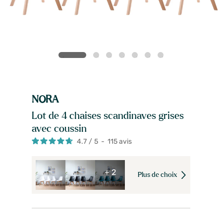
NORA
Lot de 4 chaises scandinaves grises
avec coussin
4.7
/
5
-
115
avis
+ 2
Plus de choix