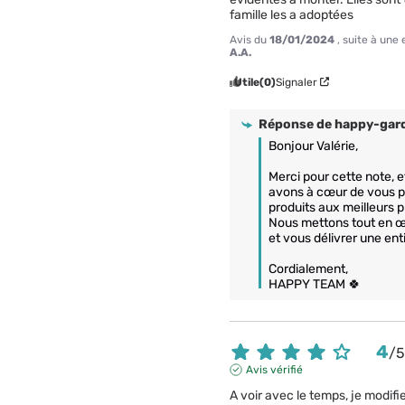
famille les a adoptées
Avis du
18/01/2024
, suite à une
A.A.
Utile
(0)
Signaler
Réponse de
happy-gard
Bonjour Valérie, 

Merci pour cette note, 
avons à cœur de vous p
produits aux meilleurs pr
Nous mettons tout en œ
et vous délivrer une enti
Cordialement,

HAPPY TEAM 🍀
4
/
Avis vérifié
A voir avec le temps, je modifi