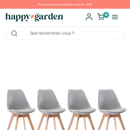
Prix cassés sur la sélection jusqu'à -50%
0