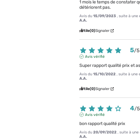
1 mois le temps de constater qu
détériorent pas.
Avis du
15/09/2023
, suite à un
A.A.
Utile
(0)
Signaler
5
/
5
Avis vérifié
Super rapport qualité prix et a
Avis du
15/10/2022
, suite à une
A.A.
Utile
(0)
Signaler
4
/
Avis vérifié
bon rapport qualité prix
Avis du
20/09/2022
, suite à un
A.A.