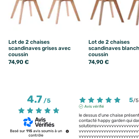
Lot de 2 chaises
Lot de 2 chaises
scandinaves grises avec
scandinaves blanc
coussin
coussin
74,90 €
74,90 €
4.7
5
/
5
/
5
Avis vérifié
le dessus d'une chaise présentai
contacté happy garden qui dans
solutionsvvvvvvvvvvvvvvvv
vvvvvvvvvvvvvvvvvvvvvvvv
Basé sur
115
avis soumis à un
contrôle
vvvvvvvvvvvvvvvvvvvvvvvv