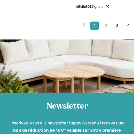
Utile
(0)
Signaler
1
2
3
4
Newsletter
Inscrivez-vous à la newsletter Happy Garden et recevez
un
bon de réduction de 10€* valable sur votre première