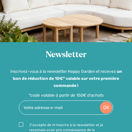
Newsletter
Inscrivez-vous à la newsletter Happy Garden et recevez
un
bon de réduction de 10€* valable sur votre première
commande !
*code valable à partir de 150€ d'achats
OK
J'accepte de m'inscrire à la newsletter et je
reconnais avoir pris connaissance de la