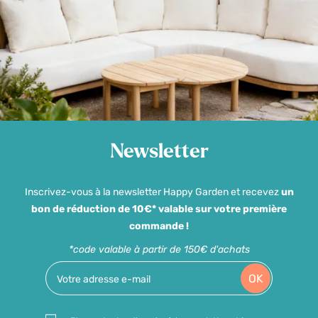
Newsletter
Inscrivez-vous à la newsletter Happy Garden et recevez
un
bon de réduction de 10€* valable sur votre première
commande !
*code valable à partir de 150€ d'achats
OK