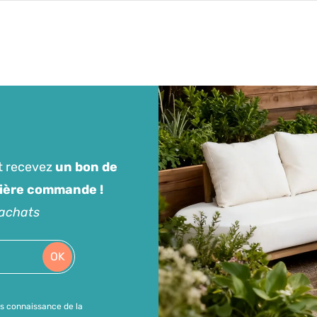
t recevez
un bon de
mière commande !
'achats
OK
is connaissance de la