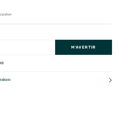
cipation
M'AVERTIR
00
vraison