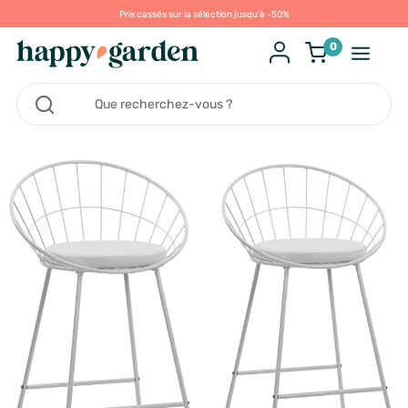
Prix cassés sur la sélection jusqu'à -50%
0