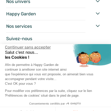
Nos univers
Happy Garden
Nos services
Suivez-nous
Continuer sans accepter
Salut c'est nous...
les Cookies !
Afin de permettre à Happy Garden de
continuer à améliorer son site internet ainsi
que l'expérience qui vous est proposée, on aimerait bien vous
accompagner pendant votre visite...
C'est OK pour vous ?
Pour modifier vos préférences par la suite, cliquez sur le lien
Mentions Légales
'Préférences de cookies' situé dans le pied de page.
Conditions Générales
Consentements certifiés par
Vie Privée
Happy-Garden.fr - Allstore SAS Copyright 2024