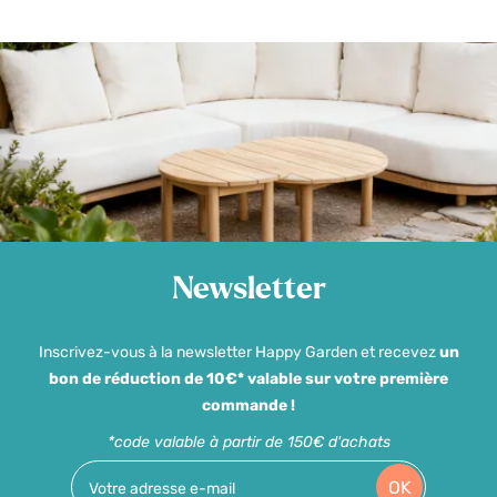
Newsletter
Inscrivez-vous à la newsletter Happy Garden et recevez
un
bon de réduction de 10€* valable sur votre première
commande !
*code valable à partir de 150€ d'achats
OK