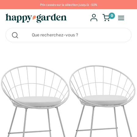
Prix cassés sur la sélection jusqu'à -50%
0