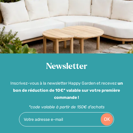
Newsletter
Inscrivez-vous à la newsletter Happy Garden et recevez
un
bon de réduction de 10€* valable sur votre première
commande !
*code valable à partir de 150€ d'achats
OK