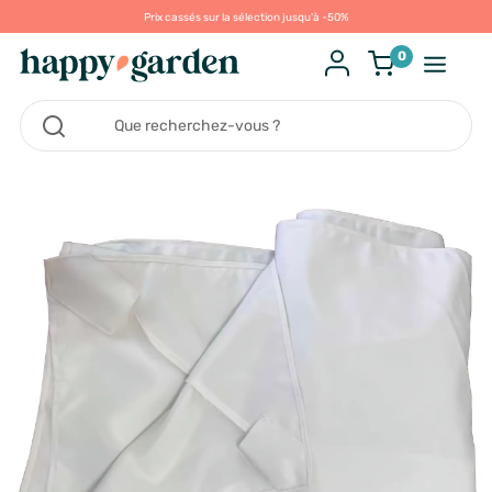
Prix cassés sur la sélection jusqu'à -50%
0