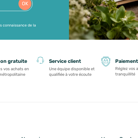
OK
is connaissance de la
Paiement
son gratuite
Service client
Réglez vos 
s vos achats en
Une équipe disponible et
tranquillité
métropolitaine
qualifiée à votre écoute