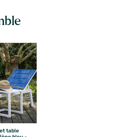
mble
 et table
ilène bleu -