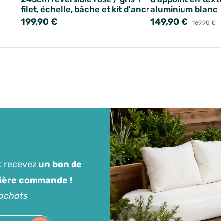
filet, échelle, bâche et kit d'ancr
aluminium blanc
199,90 €
149,90 €
169,90 €
t recevez
un bon de
mière commande !
'achats