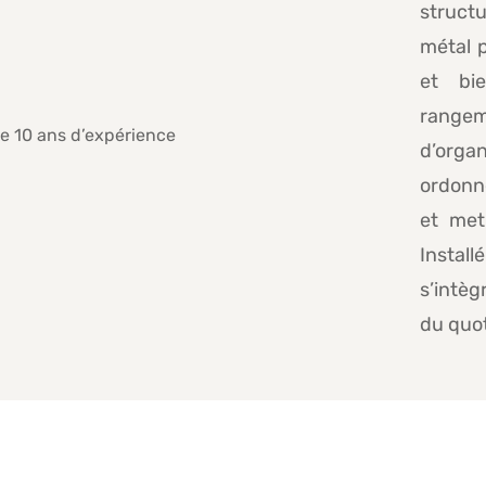
struct
métal p
et bie
rangem
d’orga
ordonné
et met
Instal
s’intèg
du quot