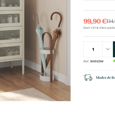
99,90 €
134
Dont 1,51 € d'éco-parti
Ref.
SHO20W
Modes de li