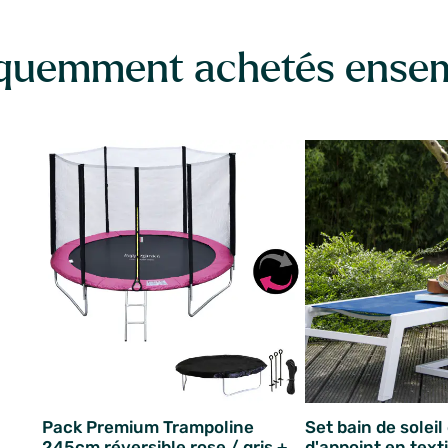
quemment achetés ense
Pack Premium Trampoline
Set bain de soleil
245cm réversible rose / gris +
d'appoint en text