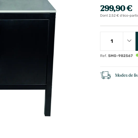
299,90 €
Dont 2,52 € d'éco-parti
Ref.
SMG-982567
Modes de li