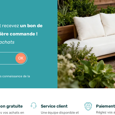
t recevez
un bon de
mière commande !
'achats
OK
is connaissance de la
Paiement
son gratuite
Service client
Réglez vos 
s vos achats en
Une équipe disponible et