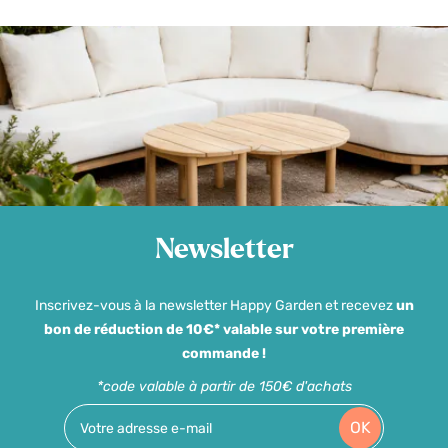
Newsletter
Inscrivez-vous à la newsletter Happy Garden et recevez
un
bon de réduction de 10€* valable sur votre première
commande !
*code valable à partir de 150€ d'achats
OK