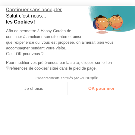
Continuer sans accepter
Happy Garden
Salut c'est nous...
les Cookies !
Nos services
Afin de permettre à Happy Garden de
continuer à améliorer son site internet ainsi
que l'expérience qui vous est proposée, on aimerait bien vous
Suivez-nous
accompagner pendant votre visite...
C'est OK pour vous ?
Pour modifier vos préférences par la suite, cliquez sur le lien
'Préférences de cookies' situé dans le pied de page.
Consentements certifiés par
Je choisis
OK pour moi
Axeptio consent
Plateforme de Gestion du Consentement : Personnalisez vos Options
Notre plateforme vous permet d'adapter et de gérer vos paramètres de 
AJOUTER AU PANIER
En stock
Mentions Légales
Conditions Générales
Vie Privée
Happy-Garden.fr - Allstore SAS Copyright 2024