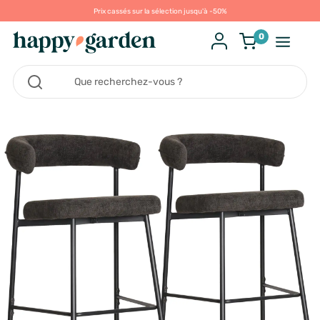
Prix cassés sur la sélection jusqu'à -50%
0