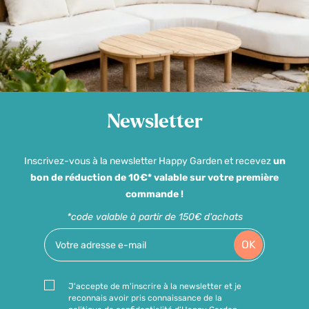
Newsletter
Inscrivez-vous à la newsletter Happy Garden et recevez
un
bon de réduction de 10€* valable sur votre première
commande !
*code valable à partir de 150€ d'achats
OK
J'accepte de m'inscrire à la newsletter et je
reconnais avoir pris connaissance de la