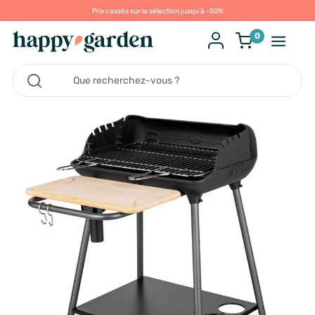
Prix cassés sur la sélection jusqu'à -50%
0