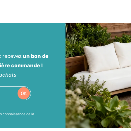
t recevez
un bon de
mière commande !
'achats
OK
is connaissance de la