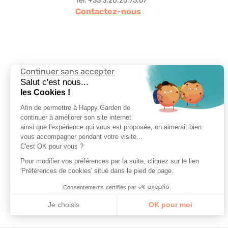
Tel: +33 3.20.26.75.67
Contactez-nous
Continuer sans accepter
Suivez-nous
Salut c'est nous...
les Cookies !
Afin de permettre à Happy Garden de
continuer à améliorer son site internet
ainsi que l'expérience qui vous est proposée, on aimerait bien
vous accompagner pendant votre visite...
Choisir la langue
C'est OK pour vous ?
Pour modifier vos préférences par la suite, cliquez sur le lien
'Préférences de cookies' situé dans le pied de page.
Consentements certifiés par
Je choisis
OK pour moi
Axeptio consent
Plateforme de Gestion du Consentement : Personna