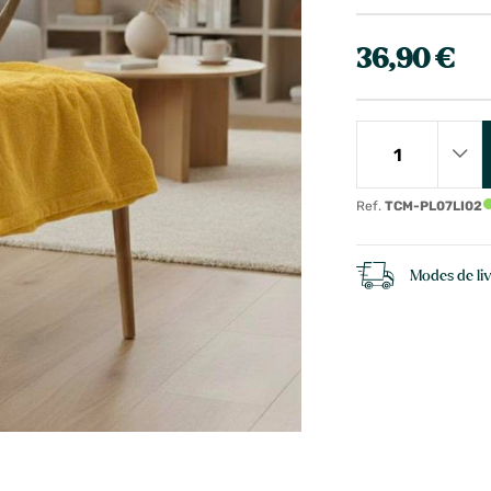
36,90 €
Ref.
TCM-PL07LI02
Modes de li