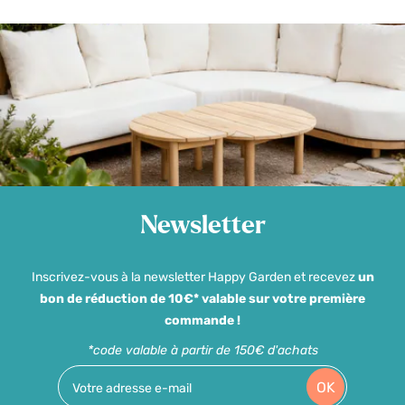
Newsletter
Inscrivez-vous à la newsletter Happy Garden et recevez
un
bon de réduction de 10€* valable sur votre première
commande !
*code valable à partir de 150€ d'achats
OK