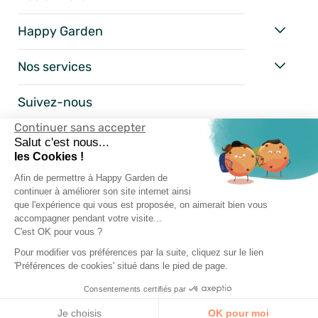
Happy Garden
Nos services
Suivez-nous
Continuer sans accepter
Salut c'est nous...
les Cookies !
Afin de permettre à Happy Garden de
continuer à améliorer son site internet ainsi
que l'expérience qui vous est proposée, on aimerait bien vous
accompagner pendant votre visite...
C'est OK pour vous ?
Mentions Légales
Pour modifier vos préférences par la suite, cliquez sur le lien
'Préférences de cookies' situé dans le pied de page.
Conditions Générales
Consentements certifiés par
Vie Privée
Happy-Garden.fr - Allstore SAS Copyright 2024
Je choisis
OK pour moi