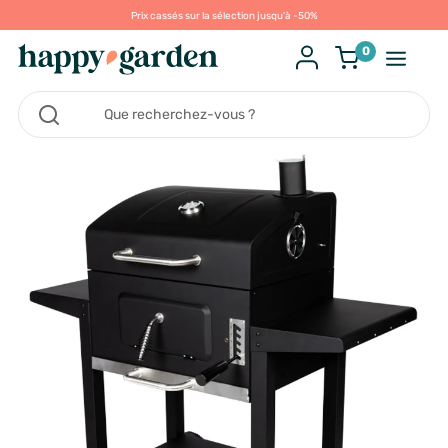
Prix cassés sur la sélection jusqu'à -50%
0