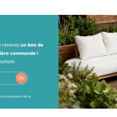
t recevez
un bon de
mière commande !
'achats
OK
is connaissance de la