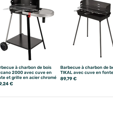
rbecue à charbon de bois
Barbecue à charbon de b
lcano 2000 avec cuve en
TIKAL avec cuve en font
nte et grille en acier chromé
89,79 €
9,24 €