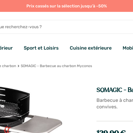
Prix cassés sur la sélection jusqu'à -50%
rieur
Sport et Loisirs
Cuisine extérieure
Mobi
e charbon
SOMAGIC - Barbecue au charbon Myconos
SOMAGIC - Ba
Barbecue à char
convives.