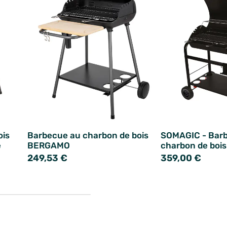
ois
Barbecue au charbon de bois
SOMAGIC - Bar
e
BERGAMO
charbon de bo
249,53 €
359,00 €