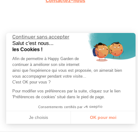
Contactez-nous
Continuer sans accepter
Suivez-nous
Salut c'est nous...
les Cookies !
Afin de permettre à Happy Garden de
continuer à améliorer son site internet
ainsi que l'expérience qui vous est proposée, on aimerait bien
vous accompagner pendant votre visite...
Choisir la langue
C'est OK pour vous ?
Pour modifier vos préférences par la suite, cliquez sur le lien
'Préférences de cookies' situé dans le pied de page.
Consentements certifiés par
Je choisis
OK pour moi
Axeptio consent
Plateforme de Gestion du Consentement : Personna