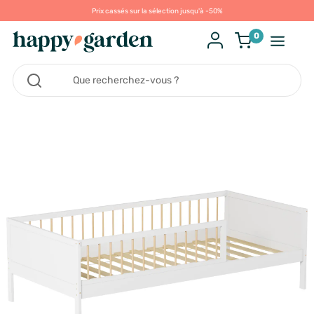
Prix cassés sur la sélection jusqu'à -50%
0