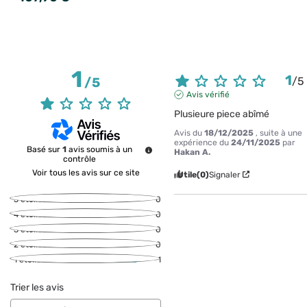
1
1
/
5
/
5
Avis vérifié
Plusieure piece abîmé
Avis du
18/12/2025
, suite à une
expérience du
24/11/2025
par
Basé sur
1
avis soumis à un
Hakan A.
contrôle
Voir tous les avis sur ce site
Utile
(0)
Signaler
5
étoiles
0
4
étoiles
0
3
étoiles
0
2
étoiles
0
1
étoile
1
Trier les avis