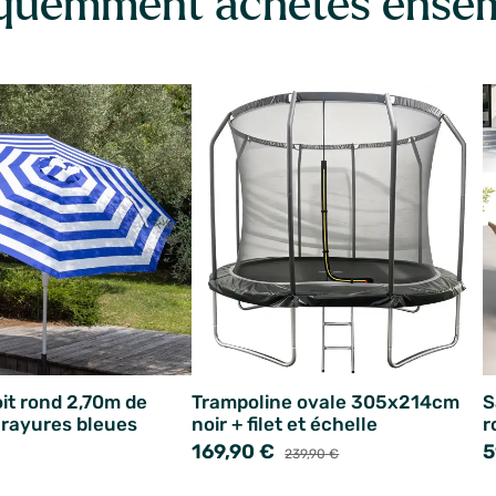
quemment achetés ense
oit rond 2,70m de
Trampoline ovale 305x214cm
S
 rayures bleues
noir + filet et échelle
r
169,90 €
5
239,90 €