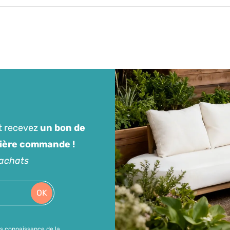
t recevez
un bon de
mière commande !
'achats
OK
is connaissance de la