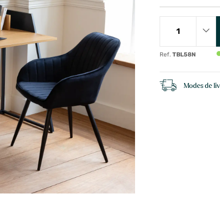
Ref.
TBL58N
Modes de li