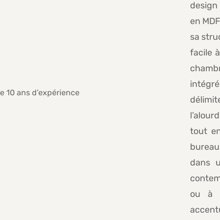
design 
en MDF 
sa stru
facile
chambr
intégr
délimi
l’alour
tout e
bureau
dans u
contem
ou à 
accentu