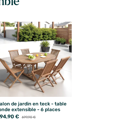
mble
alon de jardin en teck - table
onde extensible - 6 places
94,90 €
699,90 €