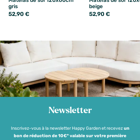
Matelas de sol 120x60cm
Matelas de sol 120
gris
beige
52,90 €
52,90 €
Newsletter
Inscrivez-vous à la newsletter Happy Garden et recevez
un
bon de réduction de 10€* valable sur votre première