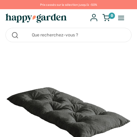
Prix cassés sur la sélection jusqu'à -50%
0