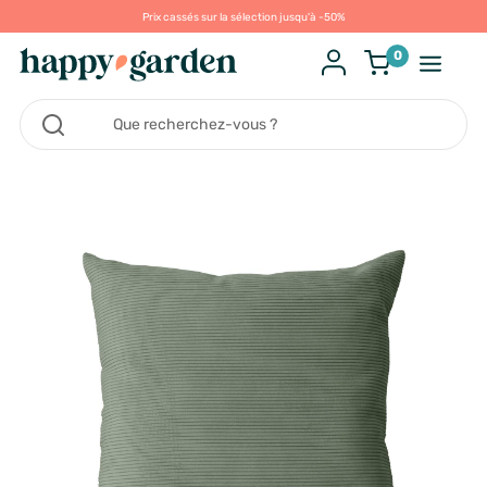
Prix cassés sur la sélection jusqu'à -50%
0