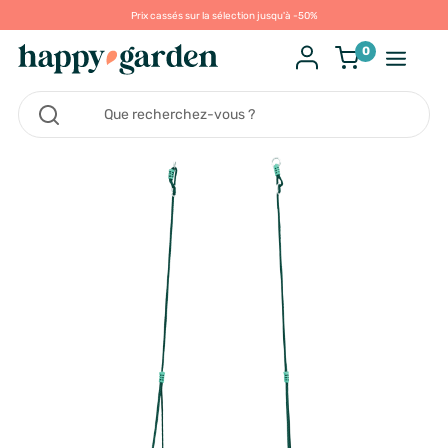
Prix cassés sur la sélection jusqu'à -50%
0