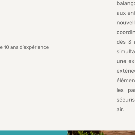
balanço
aux enf
nouvel
coordin
dès 3 a
simult
une exc
extéri
élément
les pa
sécuri
air.