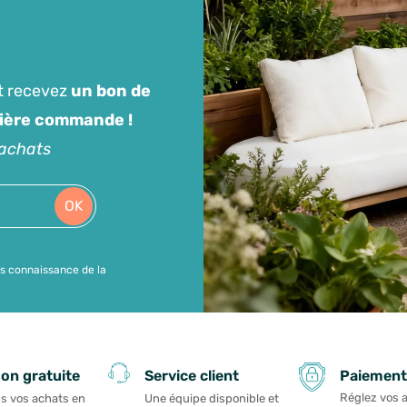
t recevez
un bon de
mière commande !
'achats
OK
is connaissance de la
Paiement
son gratuite
Service client
Réglez vos 
s vos achats en
Une équipe disponible et